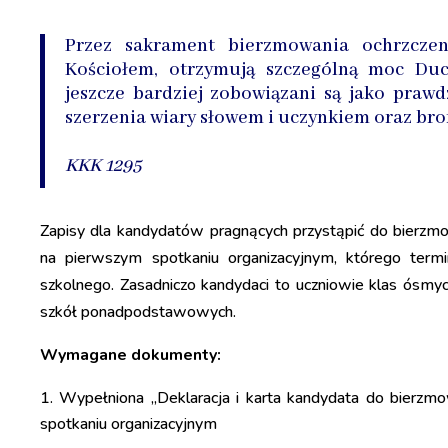
Przez sakrament bierzmowania ochrzczeni
Kościołem, otrzymują szczególną moc Du
jeszcze bardziej zobowiązani są jako praw
szerzenia wiary słowem i uczynkiem oraz bron
KKK 1295
Zapisy dla kandydatów pragnących przystąpić do bierzmo
na pierwszym spotkaniu organizacyjnym, którego ter­m
szkolnego. Zasadniczo kandydaci to uczniowie klas ósmy
szkół po­nad­pod­stawowych.
Wymagane dokumenty:
Wypełniona „Deklaracja i karta kandydata do bierzmo
spotkaniu or­ga­ni­zacyjnym