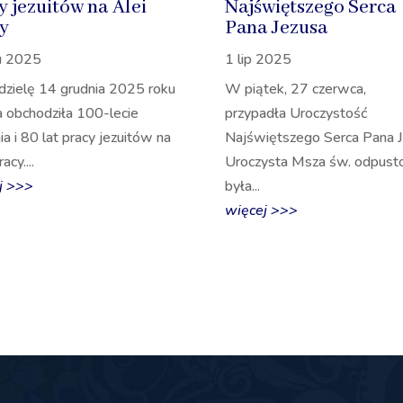
y jezuitów na Alei
Najświętszego Serca
y
Pana Jezusa
u 2025
1 lip 2025
dzielę 14 grudnia 2025 roku
W piątek, 27 czerwca,
a obchodziła 100-lecie
przypadła Uroczystość
nia i 80 lat pracy jezuitów na
Najświętszego Serca Pana J
acy....
Uroczysta Msza św. odpus
j >>>
była...
więcej >>>