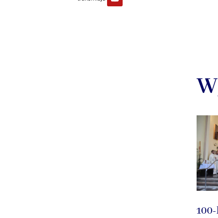
W
100-l