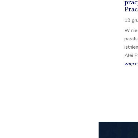
prac
Prac
19 gr
W nie
parafi
istnie
Alei Pr
więce