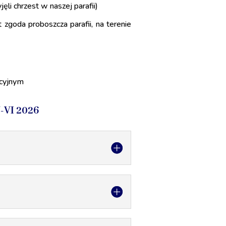
li chrzest w naszej parafii)
t zgoda proboszcza parafii, na terenie
acyjnym
VI 2026