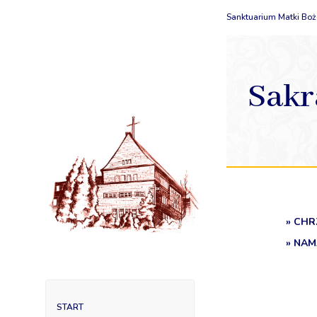
Sanktuarium Matki Boże
Sakr
» CHR
» NA
START