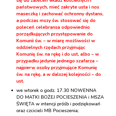
się do zaleceń władz kościelnych i
państwowych, mieć zakryte usta i nos
maseczką i zachować ochronny dystans,
a podczas mszy św. stosować się do
poleceń celebransa odpowiednio
porządkujących przystępowanie do
Komunii św. – w miarę możliwości w
oddzielnych rzędach przyjmując
Komunię św. na rękę i do ust, albo – w
przypadku jedynie jednego szafarza –
najpierw osoby przyjmujące Komunię
św. na rękę, a w dalszej kolejności – do
ust.
we wtorek o godz. 17.30 NOWENNA
DO MATKI BOŻEJ POCIESZENIA i MSZA
ŚWIĘTA w intencji próśb i podziękowań
oraz czcicieli MB Pocieszenia;